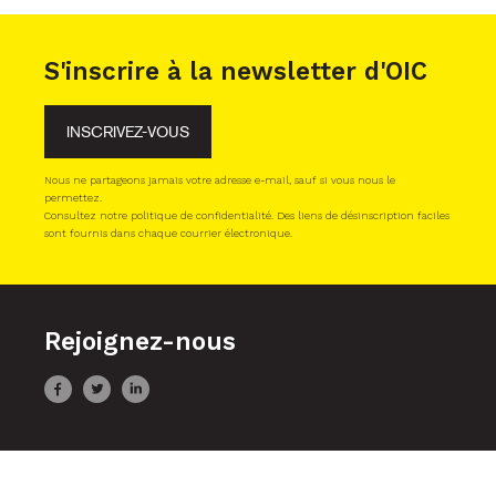
S'inscrire à la newsletter d'OIC
INSCRIVEZ-VOUS
Nous ne partageons jamais votre adresse e-mail, sauf si vous nous le
permettez.
Consultez notre politique de confidentialité. Des liens de désinscription faciles
sont fournis dans chaque courrier électronique.
Rejoignez-nous