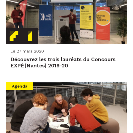
Nantes Métropole
Aménagement
Parvis de l’EHPAD La Maison
Beauséjour – © CHU Nantes
Le 27 mars 2020
Découvrez les trois lauréats du Concours
EXPÉ[Nantes] 2019-20
L’agora de la Halle 6 Ouest vue
depuis le 1e étage – © Halle 6
Ouest – Université de Nantes
Agenda
ZAC de la Chantrerie, rue
Christian Pauc – ©J.-D. Billaud
/ Nautilus / Nantes Métropole
Aménagement
En téléchargement : le
défi détaillé
.
Un cahier des charges vous sera communiqué
après votre inscription.