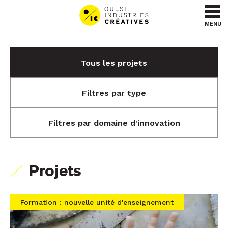
Aller au contenu
Aller au menu
MENU
Tous les projets
Filtres par type
Filtres par domaine d'innovation
Projets
Formation : nouvelle unité d'enseignement