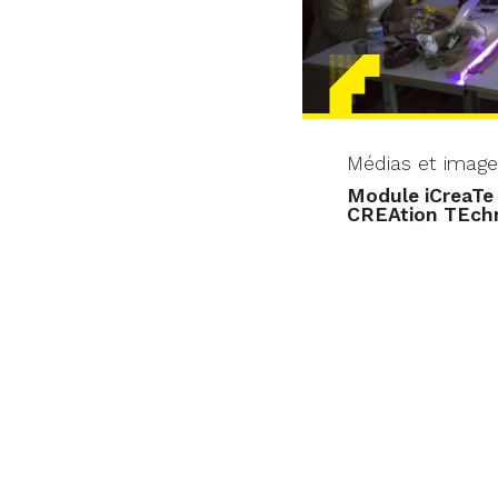
Médias et image
Module iCreaTe –
CREAtion TEch