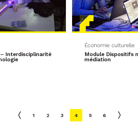
Économie culturelle
 Interdisciplinarité
Module Dispositifs 
nologie
médiation
1
2
3
4
5
6