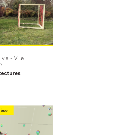
ie - Ville
e
tectures
hèse