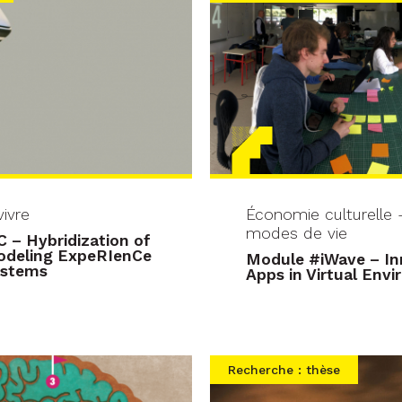
ivre
Économie culturelle 
modes de vie
 – Hybridization of
odeling ExpeRIenCe
Module #iWave – In
systems
Apps in Virtual Env
Recherche : thèse