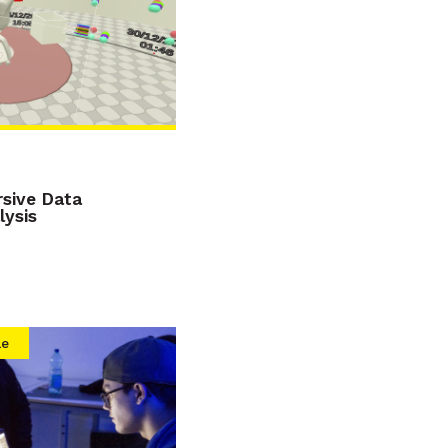
sive Data
lysis
le