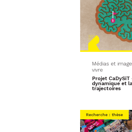
Médias et image
vivre
Projet CaDySiT 
dynamique et la
trajectoires
Recherche : thèse